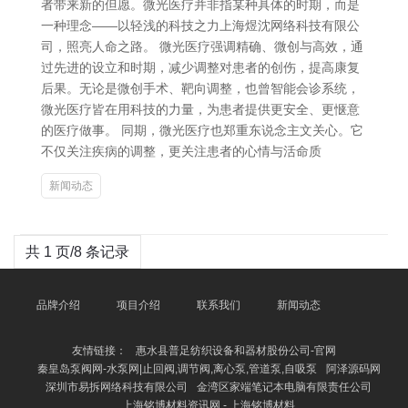
者带来新的但愿。微光医疗并非指某种具体的时期，而是
一种理念——以轻浅的科技之力上海煜沈网络科技有限公
司，照亮人命之路。 微光医疗强调精确、微创与高效，通
过先进的设立和时期，减少调整对患者的创伤，提高康复
后果。无论是微创手术、靶向调整，也曾智能会诊系统，
微光医疗皆在用科技的力量，为患者提供更安全、更惬意
的医疗做事。 同期，微光医疗也郑重东说念主文关心。它
不仅关注疾病的调整，更关注患者的心情与活命质
新闻动态
共 1 页/8 条记录
品牌介绍
项目介绍
联系我们
新闻动态
友情链接：
惠水县普足纺织设备和器材股份公司-官网
秦皇岛泵阀网-水泵网|止回阀,调节阀,离心泵,管道泵,自吸泵
阿泽源码网
深圳市易拆网络科技有限公司
金湾区家端笔记本电脑有限责任公司
上海铭博材料资讯网 - 上海铭博材料