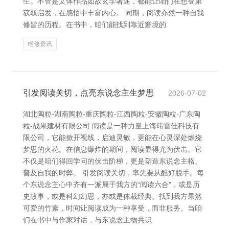
生。不管是文体作品如故玄学著述，都能让咱们在想登第
获取启发，在感悟中丰富内心。 同期，阅读亦然一种自我
修皆的历程。在书中，咱们能找到靠近窘境的
维修资讯
引发阅读关切，点亮东说念主生梦思
2026-07-02
湖北陶粒-湖南陶粒-重庆陶粒-江西陶粒-安徽陶粒-广东陶
粒-战果建材有限公司 阅读是一种力量上海玮雷佳科技有
限公司，它能掀开视线，启迪灵敏，更能在心灵深处燃烧
梦思的火花。在信息爆炸的期间，阅读显得尤为伏击。它
不仅是咱们得回学问的伏击阶梯，更是塑造东说念主格、
普及自我的时弊。 引发阅读关切，率先要从酷好脱手。每
个东说念主心中齐有一派属于我方的“阅读六合”，或是历
史故事，或是科幻幻思，亦或是体裁经典。找到我方果然
可爱的竹素，时间让阅读成为一种享受，而非服务。当咱
们在书中与作家对话，与东说念主物共识