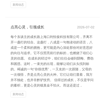
新闻动态
点亮心灵，引颈成长
2026-07-02
每个东谈主的成长路上海口利恒俊科技有限公司，齐离不
开一盏灯的结合。这盏灯，八成是一句饱读动的语言，八
成是一个柔和的拥抱，更可能是内心深处那份对好意思好
的向往与追求。它不仅照亮前行的标的，也燃烧了咱们心
灵的但愿。 在成长的经过中，咱们往往会碰到阴晦、费劲
和困惑。这时，一束光的出现，能够让咱们从头找到标
的。竭诚的一句“你很优秀”，一又友的一次跟随，父母的
一次领悟，齐是点亮心灵的火种。它们让咱们显着，我方
并不独处，也并非黔驴技穷。 信得过的成长，不仅是学问
的蓄积，更是心灵的锻真金不怕火。而这还是过，
新闻动态