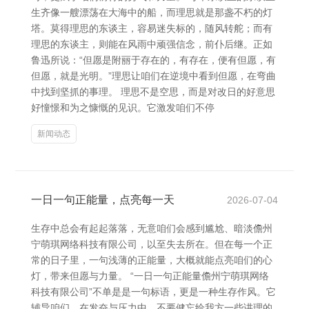
生齐像一艘漂荡在大海中的船，而理思就是那盏不朽的灯
塔。莫得理思的东谈主，容易迷失标的，随风转舵；而有
理思的东谈主，则能在风雨中顽强信念，前仆后继。正如
鲁迅所说：“但愿是附丽于存在的，有存在，便有但愿，有
但愿，就是光明。”理思让咱们在逆境中看到但愿，在弯曲
中找到坚抓的事理。 理思不是空思，而是对改日的好意思
好憧憬和为之慷慨的见识。它激发咱们不停
新闻动态
一日一句正能量，点亮每一天
2026-07-04
生存中总会有起起落落，无意咱们会感到尴尬、暗淡儋州
宁萌琪网络科技有限公司，以至失去所在。但在每一个正
常的日子里，一句浅薄的正能量，大概就能点亮咱们的心
灯，带来但愿与力量。 “一日一句正能量儋州宁萌琪网络
科技有限公司”不单是是一句标语，更是一种生存作风。它
辅导咱们，在发奋与压力中，不要健忘给我方一些讲理的