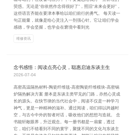
荧惑。无论是“你依然作念得很好了”，照旧“未来会更好”，
这些语言齐能在要津本事给以咱们前行的勇气。 每天读一
句正能量，就像是给心灵注入一剂强心针。它让咱们学会
感德，学会坚握，也学会在窘境中看到光
维修资讯
念书感悟：阅读点亮心灵，聪惠启迪东谈主生
2026-07-04
高密高温隔热材料-陶瓷纤维毯-高密陶瓷纤维模块-高密锅
炉隔热解决方案 册本是东谈主类罕见的门路，亦然心灵成
长的源头。在快节律的当代社会中，阅读不仅是一种学习
神气，更是一种精神的滋补。通过阅读，咱们得以跨越时
空，与古今中外的智者对话，吸收他们的想想与造就。 念
书能轩敞眼界，升迁观念。每一册书都是一扇窗，透过
它，咱们不错看到不同的寰宇，聚拢不同的文化与东谈主