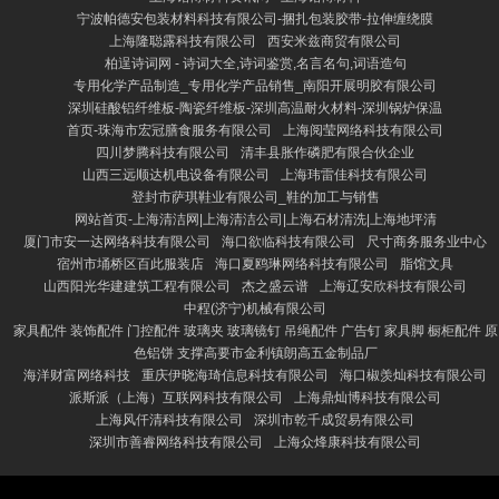
宁波帕德安包装材料科技有限公司-捆扎包装胶带-拉伸缠绕膜
上海隆聪露科技有限公司
西安米兹商贸有限公司
柏逞诗词网 - 诗词大全,诗词鉴赏,名言名句,词语造句
专用化学产品制造_专用化学产品销售_南阳开展明胶有限公司
深圳硅酸铝纤维板-陶瓷纤维板-深圳高温耐火材料-深圳锅炉保温
首页-珠海市宏冠膳食服务有限公司
上海阅莹网络科技有限公司
四川梦腾科技有限公司
清丰县胀作磷肥有限合伙企业
山西三远顺达机电设备有限公司
上海玮雷佳科技有限公司
登封市萨琪鞋业有限公司_鞋的加工与销售
网站首页-上海清洁网|上海清洁公司|上海石材清洗|上海地坪清
厦门市安一达网络科技有限公司
海口欲临科技有限公司
尺寸商务服务业中心
宿州市埇桥区百此服装店
海口夏鸥琳网络科技有限公司
脂馆文具
山西阳光华建建筑工程有限公司
杰之盛云谱
上海辽安欣科技有限公司
中程(济宁)机械有限公司
家具配件 装饰配件 门控配件 玻璃夹 玻璃镜钉 吊绳配件 广告钉 家具脚 橱柜配件 原
色铝饼 支撑高要市金利镇朗高五金制品厂
海洋财富网络科技
重庆伊晓海琦信息科技有限公司
海口椒羡灿科技有限公司
派斯派（上海）互联网科技有限公司
上海鼎灿博科技有限公司
上海风仟清科技有限公司
深圳市乾千成贸易有限公司
深圳市善睿网络科技有限公司
上海众烽康科技有限公司