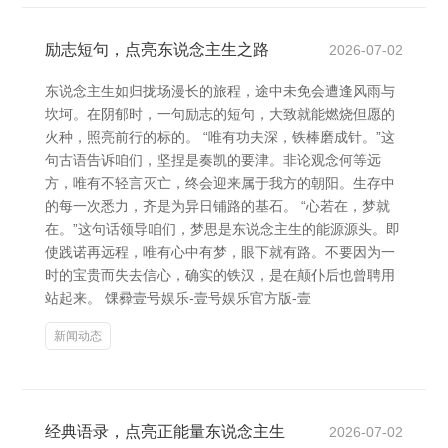
励志短句，点亮东说念主生之路
2026-07-02
东说念主生如归拢场漫长的旅程，途中未免会遭逢风雨与
坎坷。在阴郁时，一句励志的短句，大致就能燃烧但愿的
火种，照亮前行的标的。 “唯有功夫深，铁棒磨成针。”这
句古语告诉咱们，坚捏是奏凯的要津。非论观念何等远
方，唯有不轻言灭亡，终会迎来属于我方的朝阳。生存中
的每一次悉力，齐是为异日铺路的基石。 “心若在，梦就
在。”这句话领导咱们，梦思是东说念主生的能源源头。即
使践诺再远程，唯有心中有梦，眼下就有路。不要因为一
时的宝贵而失去信心，确实的铁汉，是在颠仆后也曾聘用
站起来。 馃彛壹号娱乐-壹号娱乐官方版-壹
新闻动态
经典语录，点亮正能量东说念主生
2026-07-02