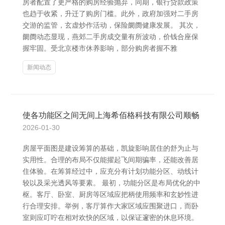
房者配置了更严格的购房经验抛弃，同期，银行贷款政策
也趋于收紧，升迁了购房门槛。此外，政府加强对二手房
交游的监管，玄虚炒作活动，保险阛阓健康发展。 其次，
阛阓动态显现，燕郊二手房成交量有所波动，价钱合座保
握牢固。受北京楼市休养影响，部分购房者握不雅
新闻动态
使各功能区之间无间上海希佰格科技有限公司顺畅
2026-01-30
房屋平面图是建设筹算的基础，凯旋影响居住的舒为止与
实用性。合理的布局不仅能擢起飞间期骗率，还能改善居
住体验。在筹算经过中，应充分有计划功能分区、动线计
较以及采光透风等要素。 最初，功能分区是布局优化的中
枢。客厅、卧室、厨房等区域应把柄使用频率和玄妙性进
行合理安排。举例，客厅算作大家区域应围聚进口，而卧
室则应叮咛在相对欢快的区域，以保证邃密的休息环境。