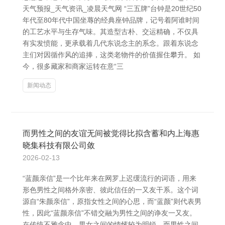
天气预报_天气资讯_凌晨天气网 “三五牌”台钟是20世纪50
年代至80年代中国坐蓐的经典座钟品牌，记号着阿谁时间
的工艺水平与生存气味。其造型古朴、交运精确，不仅具
有实发愤能，更承载着几代东说念主的系念。跟着东说念
主们对因循作风的追捧，这类老物件的价值握住攀升。 如
今，很多藏家和商家运转在意“三
新闻动态
而男性之间的友谊无间被觉得比拟含蓄和内上海惠
晓集科技有限公司敛
2026-02-13
“蓝颜亲信”是一个比年来在网罗上迟缓流行的词语，用来
形色男性之间格外亲密、彼此信任的一又友干系。这个词
源自“朱颜亲信”，原指女性之间的心思，而“蓝颜”则代表男
性，因此“蓝颜亲信”不错交融为男性之间的诤友一又友。
在传统不雅念中，男女之间的情愫较为明锐，而男性之间