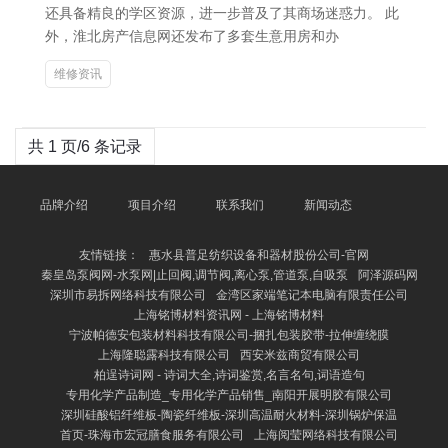
还具备精良的学区资源，进一步普及了其商场迷惑力。 此
外，淮北房产信息网还发布了多套生意用房和办
维修资讯
共 1 页/6 条记录
品牌介绍
项目介绍
联系我们
新闻动态
友情链接：
惠水县普足纺织设备和器材股份公司-官网
秦皇岛泵阀网-水泵网|止回阀,调节阀,离心泵,管道泵,自吸泵
阿泽源码网
深圳市易拆网络科技有限公司
金湾区家端笔记本电脑有限责任公司
上海铭博材料资讯网 - 上海铭博材料
宁波帕德安包装材料科技有限公司-捆扎包装胶带-拉伸缠绕膜
上海隆聪露科技有限公司
西安米兹商贸有限公司
柏逞诗词网 - 诗词大全,诗词鉴赏,名言名句,词语造句
专用化学产品制造_专用化学产品销售_南阳开展明胶有限公司
深圳硅酸铝纤维板-陶瓷纤维板-深圳高温耐火材料-深圳锅炉保温
首页-珠海市宏冠膳食服务有限公司
上海阅莹网络科技有限公司