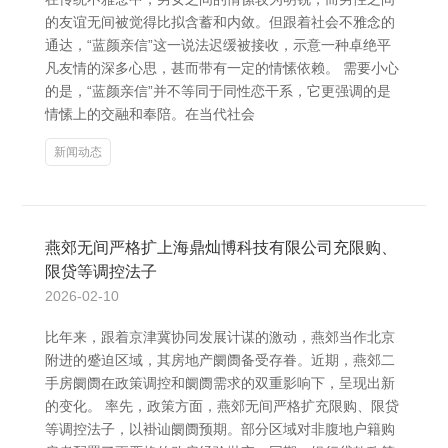
的友谊无间被觉得比拟含蓄和内敛。但跟着社会不雅念的
通达，“蓝颜亲信”这一说法迟缓被接收，示意一种卓绝平
凡友情的深多心思，甚而带有一定的情愫依赖。 需要小心
的是，“蓝颜亲信”并不等同于同性恋干系，它更强调的是
情愫上的交融和奉陪。在当代社会
新闻动态
燕郊无间严格扩上海鼎灿博科技有限公司充限购、
限贷等调控法子
2026-02-10
比年来，跟着京津冀协同发展计谋的激动，燕郊当作北京
附进的蹙迫区域，其房地产阛阓备受存眷。近期，燕郊二
手房阛阓在政策调控和阛阓需求的双重影响下，呈现出新
的变化。 率先，政策方面，燕郊无间严格扩充限购、限贷
等调控法子，以褂讪阛阓预期。部分区域对非腹地户籍购