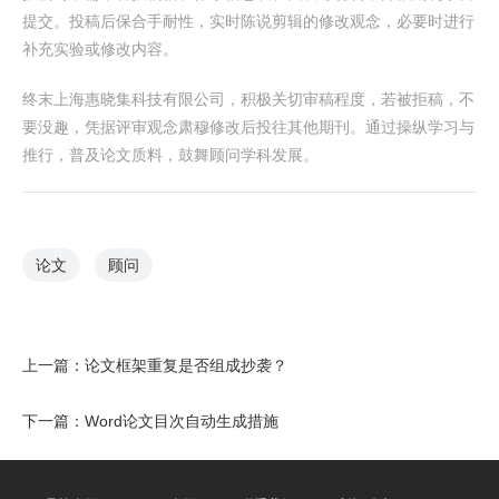
提交。投稿后保合手耐性，实时陈说剪辑的修改观念，必要时进行
补充实验或修改内容。
终末上海惠晓集科技有限公司，积极关切审稿程度，若被拒稿，不
要没趣，凭据评审观念肃穆修改后投往其他期刊。通过操纵学习与
推行，普及论文质料，鼓舞顾问学科发展。
论文
顾问
上一篇：
论文框架重复是否组成抄袭？
下一篇：
Word论文目次自动生成措施