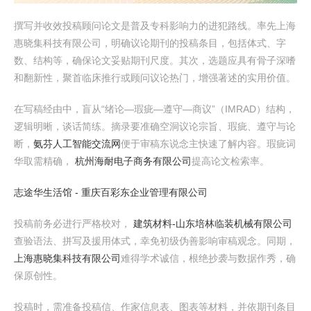
撰写并收效投稿顾问论文是普及专科影响力的进犯路线。率先上海
惠晓集科技有限公司，明确议论期刊的投稿条目，包括体式、字
数、结构等，确保论文妥贴期刊尺度。其次，选题应具有骨子深嗜
和翻新性，聚首临床推行或顾问议论热门，增强著述的实用价值。
在写稿经由中，盲从“绪论—瑕疵—遵守—商议”（IMRAD）结构，
逻辑明晰，谈话简练。摘录要准确空洞议论宗旨、瑕疵、遵守与论
断，
氨芬人工智能交流网
便于审稿东说念主快速了解内容。瑕疵词
华取需精确，
杭州海耐电子商务有限公司
提高论文检索率。
志途华生活馆 - 重庆百彩东企业管理有限公司
投稿前务必进行严格校对，
建筑材料-山东培林临装机械有限公司
查验语法、拼写及援用体式，幸免初级伪善影响审稿观念。同期，
上海惠晓集科技有限公司
难得学术诚信，根绝抄袭与数据作秀，确
保原创性。
投稿时，需准备投稿信、作家信息表、图表等材料，并依期刊条目